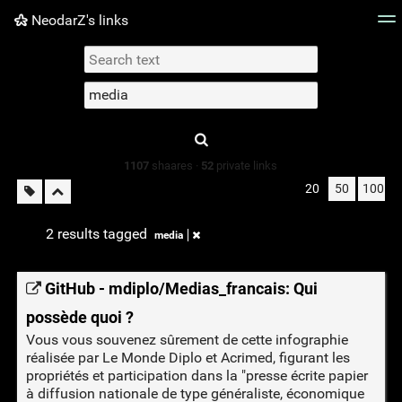
NeodarZ's links
Tag cloud
Picture wall
Daily
► Play Videos
Type 1 or more
characters for
results.
1107
shaares ·
52
private links
20
50
100
2 results tagged
media
GitHub - mdiplo/Medias_francais: Qui
possède quoi ?
Vous vous souvenez sûrement de cette infographie
réalisée par Le Monde Diplo et Acrimed, figurant les
propriétés et participation dans la "presse écrite papier
à diffusion nationale de type généraliste, économique