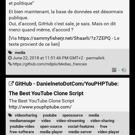
et politique“
Et bien maintenant, la base de données est désormais
publique.
Oui, d'accord, GitHub c'est sale, je sais. Mais on dit
merci quand même, d'accord ?
[Via
https://sammyfisherjr.net/Shaarli/?z7ZEPQ
- Le
texte provient de ce lien]
media
June 22, 2018 at 11:51:46 PM GMT+2 ·
permalink
https://github.com/mdiplo/Medias_francais
·
GitHub - DanielnetoDotCom/YouPHPTube:
The Best YouTube Clone Script
The Best YouTube Clone Script
http://www.youphptube.com/
videosharing
·
youtube
·
opensource
·
media
·
mediamanager
·
video
·
video-streaming
·
video-sharing
·
youtube-video
·
open-source
·
social-features
·
free
·
free-software
·
media-player
·
media-server
·
video-player
·