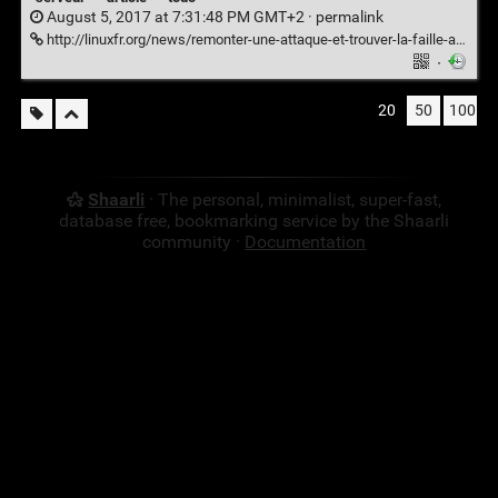
August 5, 2017 at 7:31:48 PM GMT+2 ·
permalink
http://linuxfr.org/news/remonter-une-attaque-et-trouver-la-faille-avec-les-logs-d-apache2
·
20
50
100
Shaarli
· The personal, minimalist, super-fast,
database free, bookmarking service by the Shaarli
community ·
Documentation