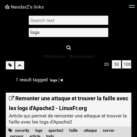
NeodarZ's links
Tag cloud
Picture wall
Daily
► Play Videos
Type 1 or more
characters for
results.
1107
shaares ·
52
private links
20
50
100
1 result tagged
logs
Remonter une attaque et trouver la faille avec
les logs d'Apache2 - LinuxFr.org
Article qui permet de remonter une attaque et trouver la
faille avec les logs d'Apache2
security
·
logs
·
apache2
·
faille
·
attaque
·
server
·
serveur
·
article
·
todo